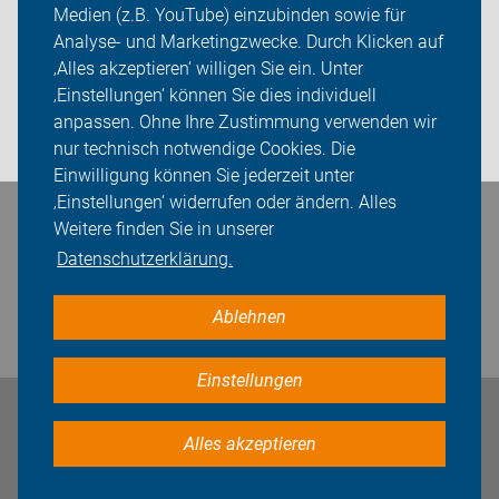
Medien (z.B. YouTube) einzubinden sowie für
Analyse- und Marketingzwecke. Durch Klicken auf
Sei dabei
‚Alles akzeptieren‘ willigen Sie ein. Unter
Presse
‚Einstellungen‘ können Sie dies individuell
anpassen. Ohne Ihre Zustimmung verwenden wir
Login
nur technisch notwendige Cookies. Die
Einwilligung können Sie jederzeit unter
‚Einstellungen‘ widerrufen oder ändern. Alles
Bleiben Sie in Kontakt
Weitere finden Sie in unserer
Datenschutzerklärung.
Ablehnen
Einstellungen
Impressum
Datenschutz
Cookie-Einstellungen
Alles akzeptieren